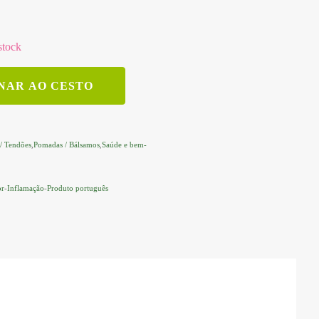
stock
NAR AO CESTO
/ Tendões
,
Pomadas / Bálsamos
,
Saúde e bem-
r
-
Inflamação
-
Produto português