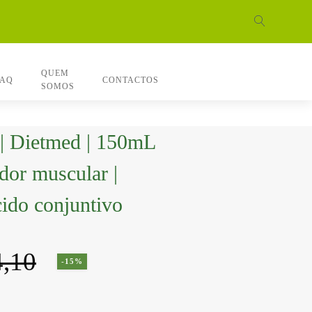
QUEM
FAQ
CONTACTOS
SOMOS
 | Dietmed | 150mL
| dor muscular |
cido conjuntivo
,10
-15%