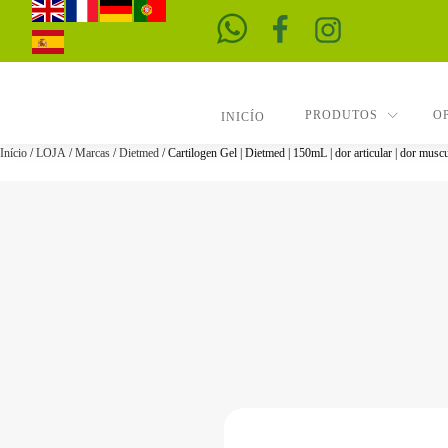
PRODUTOS
O
INICÍO
Início
/
LOJA
/
Marcas
/
Dietmed
/ Cartilogen Gel | Dietmed | 150mL | dor articular | dor muscu