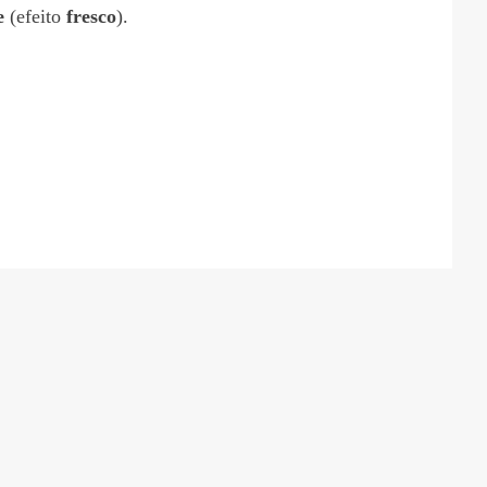
e
(efeito
fresco
).