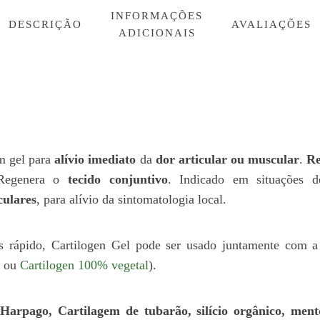
conjuntivo
INFORMAÇÕES
DESCRIÇÃO
AVALIAÇÕES
ADICIONAIS
m gel para
alívio imediato
da
dor articular ou muscular
.
Re
Regenera o
tecido conjuntivo
. Indicado em situações 
culares
, para alívio da sintomatologia local.
s rápido, Cartilogen Gel pode ser usado juntamente com a
ou
Cartilogen 100% vegetal
).
m
Harpago, Cartilagem de tubarão, silício orgânico, ment