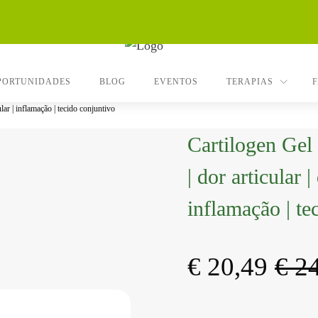
PORTUNIDADES
BLOG
EVENTOS
TERAPIAS
lar | inflamação | tecido conjuntivo
Cartilogen Gel
| dor articular 
inflamação | te
€
20,49
€
24
O
O