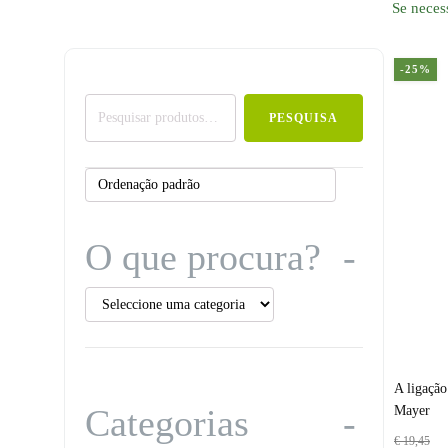
Se necess
-25%
Pesquisar
PESQUISA
por:
O que procura?
A ligação
Categorias
Mayer
€
19,45