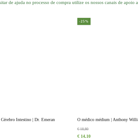
itar de ajuda no processo de compra utilize os nossos canais de apoio a
-25%
 Cérebro Intestino | Dr. Emeran
O médico médium | Anthony Will
€
18,80
O
O
€
14,10