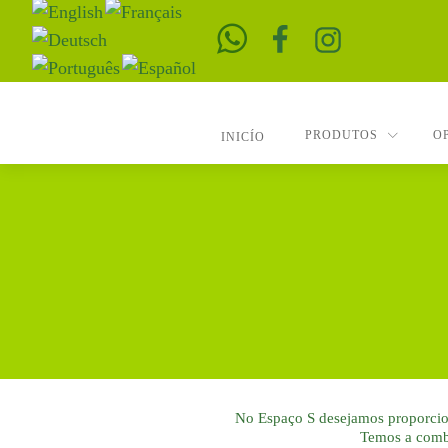
PRODUTOS
O
INICÍO
No Espaço S desejamos proporcion
Temos a combin