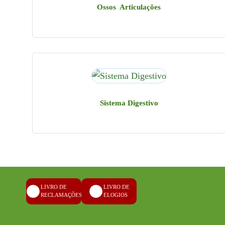
Ossos Articulações
Espaço Físico em Oeiras
Ver Mapa
Sistema Digestivo
Levantamentos por marcação
de Segunda a Sexta:
Das 9h00 às 20h
LIVRO DE
LIVRO DE
RECLAMAÇÕES
ELOGIOS