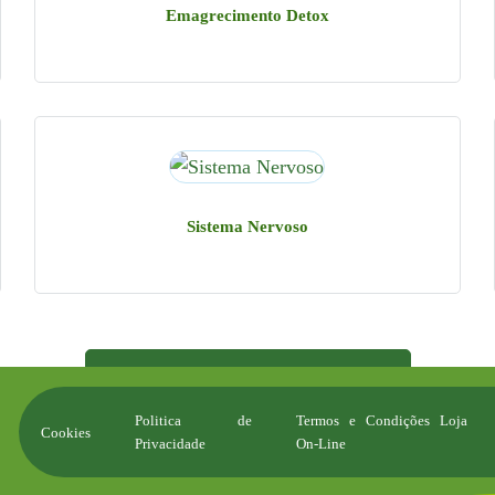
Emagrecimento Detox
Rua Raul Proença, 5A
2780-290 Oeiras
Sistema Nervoso
Apoio ao Cliente
929274228
VER TODAS AS CATEGORIAS
Politica de
Termos e Condições Loja
Cookies
Privacidade
On-Line