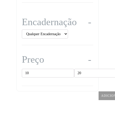
Encadernação
Preço
Preço
Preço
mínimo
máximo
ADICIO