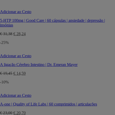
era:
é:
€ 20,15.
€ 17,13.
Adicionar ao Cesto
5-HTP 100mg | Good Care | 60 cápsulas | ansiedade | depressão |
insónias
O
O
€
31,38
€
28,24
preço
preço
-25%
original
atual
era:
é:
€ 31,38.
€ 28,24.
Adicionar ao Cesto
A ligação Cérebro Intestino | Dr. Emeran Mayer
O
O
€
19,45
€
14,59
preço
preço
-10%
original
atual
era:
é:
€ 19,45.
€ 14,59.
Adicionar ao Cesto
A-one | Quality of Life Labs | 60 comprimidos | articulações
O
O
€
23,00
€
20,70