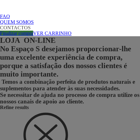
FAQ
QUEM SOMOS
CONTACTOS
Finalizar compra
VER CARRINHO
LOJA ON-LINE
No Espaço S desejamos proporcionar-lhe
uma excelente experiência de compra,
porque a satisfação dos nossos clientes é
muito importante.
Temos a combinação perfeita de produtos naturais e
suplementos para atender às suas necessidades.
Se necessitar de ajuda no processo de compra utilize os
nossos canais de apoio ao cliente.
Refine results