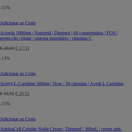
preço
preço
-15%
original
atual
era:
é:
€ 23,00.
€ 20,70.
Adicionar ao Cesto
Acerola 1000mg | Naturmil | Dietmed | 60 comprimidos | FOS |
protecção celular | sistema imunitário | vitamina C
O
O
€
20,60
€
17,51
preço
preço
-13%
original
atual
era:
é:
€ 20,60.
€ 17,51.
Adicionar ao Cesto
Acetyl-L-Carnitine 500mg | Now | 50 cápsulas | Acetil-L Carnitina
O
O
€
33,92
€
29,51
preço
preço
-15%
original
atual
era:
é:
€ 33,92.
€ 29,51.
Adicionar ao Cesto
AdelgaCell Celulite Night Cream | Dietmed | 300mL | creme anti-