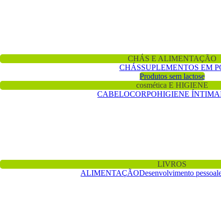
Subscreva a nossa Newsletter para ter acesso a
vales de desconto e outras promoções especiais e
exclusivas
SUBSCREVER AGORA
CHÁS E ALIMENTAÇÃO
CHÁS
SUPLEMENTOS EM P
Produtos sem lactose
cosmética E HIGIENE
CABELO
CORPO
HIGIENE ÍNTIMA
LIVROS
ALIMENTAÇÃO
Desenvolvimento pessoal