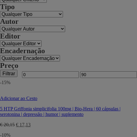
Tipo
Autor
Editor
Encadernação
Preço
Filtrar
Preço
Preço
-15%
mínimo
máximo
Adicionar ao Cesto
5 HTP Griffonia simplicifolia 100mg | Bio-Hera | 60 cápsulas |
serotonina | depressão | humor | suplemento
O
O
€
20,15
€
17,13
preço
preço
-10%
original
atual