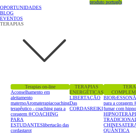
produto portugês
OPORTUNIDADES
BLOG
EVENTOS
TERAPIAS
Terapias on-line
TERAPIAS
TERA
Aconselhamento em
ENERGÉTICAS
COMPLEM
aleitamento
LIBERTAÇÃO
BIORrESSON
materno
Aromaterapia
coaching
Das
para a coragem 
terapêutico - coaching para a
CORDAS
REIKI
fumar com hipno
coragem ®
COACHING
HIPNOTERAP
PARA
TRADICIONA
ESTUDANTES
libertação das
CHINESA
TER
cordas
tarot
QUÂNTICA