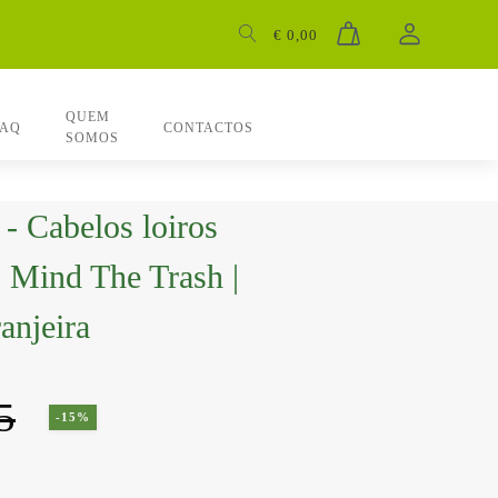
€
0,00
QUEM
FAQ
CONTACTOS
SOMOS
- Cabelos loiros
| Mind The Trash |
ranjeira
5
-15%