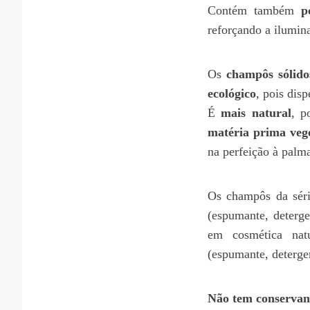
Contém também
p
reforçando a ilumina
Os
champôs sólido
ecológico
, pois dis
É
mais natural
, p
matéria prima vege
na perfeição à palm
Os champôs da sér
(espumante, deterge
em cosmética nat
(espumante, deterge
Não tem conservan