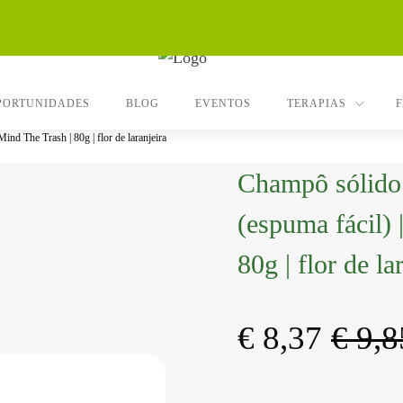
PORTUNIDADES
BLOG
EVENTOS
TERAPIAS
ind The Trash | 80g | flor de laranjeira
Champô sólido 
(espuma fácil) 
80g | flor de la
€
8,37
€
9,8
O
O