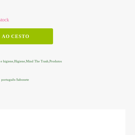
stock
 AO CESTO
 e higiene
,
Higiene
,
Mind The Trash
,
Produtos
 português
-
Sabonete