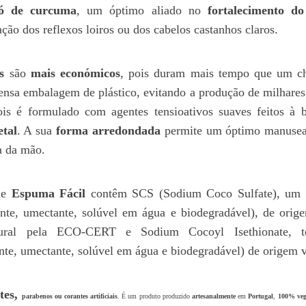
ó de curcuma
, um óptimo aliado no
fortalecimento d
ção dos reflexos loiros ou dos cabelos castanhos claros.
s
são
mais económicos
, pois duram mais tempo que um 
pensa embalagem de plástico, evitando a produção de milhares 
ois é formulado com agentes tensioativos suaves feitos à 
tal
. A sua
forma arredondada
permite um óptimo manusea
a da mão.
ie
Espuma Fácil
contêm SCS (Sodium Coco Sulfate), um te
nte, umectante, solúvel em água e biodegradável), de orig
ural pela ECO-CERT e Sodium Cocoyl Isethionate, ten
nte, umectante, solúvel em água e biodegradável) de origem v
tes,
parabenos ou corantes artificiais
. É um produto produzido
artesanalmente
em
Portugal
,
100%
ve