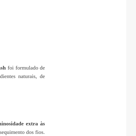
ash
foi formulado de
dientes naturais, de
inosidade extra às
ssequimento dos fios.