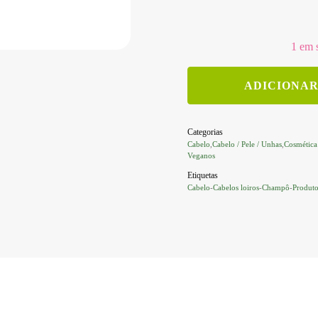
preço
preço
original
atual
1 em 
Quantidade
era:
é:
ADICIONAR
de
Champô
sólido
€ 9,85.
€ 8,37.
Categorias
-
Cabelo
,
Cabelo / Pele / Unhas
,
Cosmética
Cabelos
Veganos
loiros
(espuma
Etiquetas
fácil)
Cabelo
-
Cabelos loiros
-
Champô
-
Produto
|
Mind
The
Trash
|
80g
|
flor
de