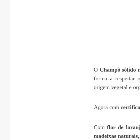
O
Champô sólido n
forma a respeitar
origem vegetal e or
Agora com
certific
Com
flor de laran
madeixas naturais