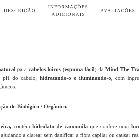
laranjeira
INFORMAÇÕES
DESCRIÇÃO
AVALIAÇÕES
ADICIONAIS
atural
para
cabelos loiros
(
espuma fácil
) da
Mind The Tr
 o pH do cabelo,
hidratando-o e iluminando-o
, com ingre
gânicos.
ação de Biológico / Orgânico.
jeira,
contém
hidrolato de camomila
que confere uma
lum
, ajudando a clarear sem danificar a fibra capilar ou causar re