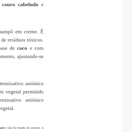
o couro cabeludo
e
champô em creme. É
de resíduos tóxicos.
base de
coco
e com
mento, ajustando-se
nsioativo aniónico
em vegetal permitido
sioativo aniónico
egetal.
gano
e não foi testado em animais. A