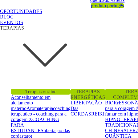
queimador
varetas
produto portugês
OPORTUNIDADES
BLOG
EVENTOS
TERAPIAS
Terapias on-line
TERAPIAS
TERA
Aconselhamento em
ENERGÉTICAS
COMPLEM
aleitamento
LIBERTAÇÃO
BIORrESSON
materno
Aromaterapia
coaching
Das
para a coragem 
terapêutico - coaching para a
CORDAS
REIKI
fumar com hipno
coragem ®
COACHING
HIPNOTERAP
PARA
TRADICIONA
ESTUDANTES
libertação das
CHINESA
TER
cordas
tarot
QUÂNTICA