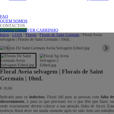
FAQ
QUEM SOMOS
CONTACTOS
Finalizar compra
VER CARRINHO
Início
/
LOJA
/
Florais
/
Florais de Saint Germain
/ Floral Aveia
selvagem | Florais de Saint Germain | 10mL
Floral Aveia selvagem | Florais de Saint
Germain | 10mL
€
19,60
Indicado para os
indecisos
. Floral útil para as pessoas com
falta d
discernimento
, e para os que precisam ver o que têm que fazer, ou
onde exactamente devem colocar a sua atenção (falta de foco). Esta
essência floral deve ser usada somente após ter sido feito um trabalho