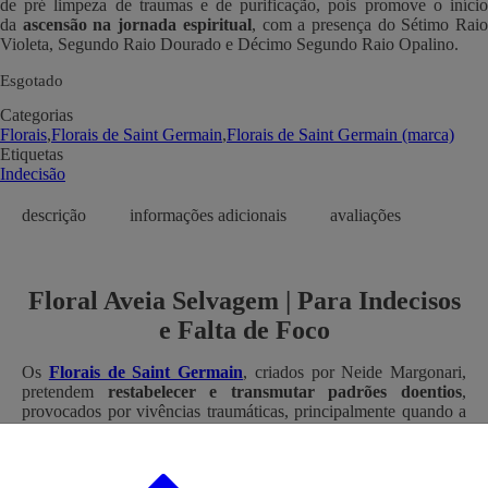
de pré limpeza de traumas e de purificação, pois promove o início
da
ascensão na jornada espiritual
, com a presença do Sétimo Rai
Violeta, Segundo Raio Dourado e Décimo Segundo Raio Opalino.
Esgotado
Categorias
Florais
,
Florais de Saint Germain
,
Florais de Saint Germain (marca)
Etiquetas
Indecisão
descrição
informações adicionais
avaliações
Floral Aveia Selvagem | Para Indecisos
e Falta de Foco
Os
Florais de Saint Germain
, criados por Neide Margonari,
pretendem
restabelecer e transmutar padrões doentios
,
provocados por vivências traumáticas, principalmente quando a
causa do distúrbio é emocional.
Floral Aveia selvagem
| Indicado para os
indecisos
. Floral útil
para as pessoas com
falta de discernimento
, e para os que