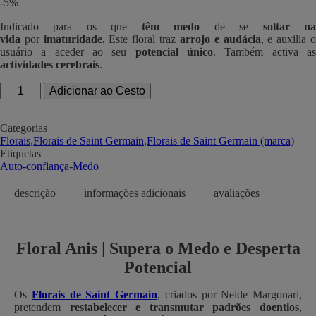
-5%
original
atual
era:
é:
Indicado para os que
têm medo
de se
soltar n
€ 19,60.
€ 18,62.
vida
por
imaturidade.
Este floral traz
arrojo e audácia
, e auxilia 
usuário a aceder ao seu
potencial único
. Também activa a
actividades cerebrais
.
Quantidade
Adicionar ao Cesto
de
Floral
Anis
Categorias
|
Florais
,
Florais de Saint Germain
,
Florais de Saint Germain (marca)
Florais
Etiquetas
de
Auto-confiança
-
Medo
Saint
Germain
descrição
informações adicionais
avaliações
|
10mL
Floral Anis | Supera o Medo e Desperta
Potencial
Os
Florais de Saint Germain
, criados por Neide Margonari,
pretendem
restabelecer e transmutar padrões doentios
,