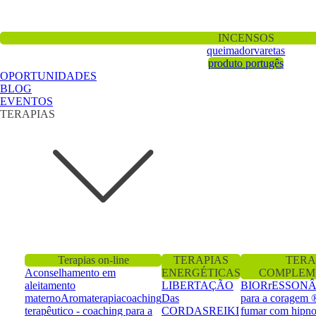
INCENSOS
queimador
varetas
produto portugês
OPORTUNIDADES
BLOG
EVENTOS
TERAPIAS
Terapias on-line
TERAPIAS
TERA
Aconselhamento em
ENERGÉTICAS
COMPLEM
aleitamento
LIBERTAÇÃO
BIORrESSON
materno
Aromaterapia
coaching
Das
para a coragem 
terapêutico - coaching para a
CORDAS
REIKI
fumar com hipno