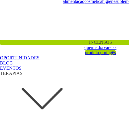
alimentação
cosmética
higiene
suplem
INCENSOS
queimador
varetas
produto portugês
OPORTUNIDADES
BLOG
EVENTOS
TERAPIAS