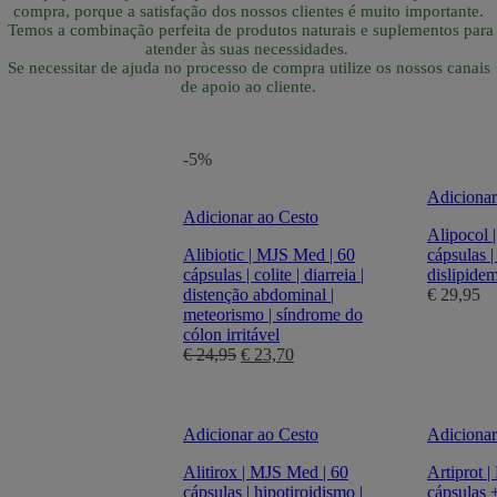
compra, porque a satisfação dos nossos clientes é muito importante.
Temos a combinação perfeita de produtos naturais e suplementos para
atender às suas necessidades.
Se necessitar de ajuda no processo de compra utilize os nossos canais
de apoio ao cliente.
-5%
Adicionar
Adicionar ao Cesto
Alipocol 
Alibiotic | MJS Med | 60
cápsulas | 
cápsulas | colite | diarreia |
dislipidem
distenção abdominal |
€
29,95
meteorismo | síndrome do
cólon irritável
O
O
€
24,95
€
23,70
preço
preço
original
atual
era:
é:
€ 24,95.
€ 23,70.
Adicionar ao Cesto
Adicionar
Alitirox | MJS Med | 60
Artiprot 
cápsulas | hipotiroidismo |
cápsulas +