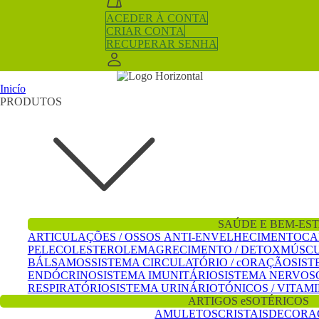
ACEDER À CONTA
CRIAR CONTA
RECUPERAR SENHA
Inicío
PRODUTOS
SAÚDE E BEM-ES
ARTICULAÇÕES / OSSOS
ANTI-ENVELHECIMENTO
CA
PELE
COLESTEROL
EMAGRECIMENTO / DETOX
MÚSCU
BÁLSAMOS
SISTEMA CIRCULATÓRIO / cORAÇÃO
SIST
ENDÓCRINO
SISTEMA IMUNITÁRIO
SISTEMA NERVOS
RESPIRATÓRIO
SISTEMA URINÁRIO
TÓNICOS / VITAMI
ARTIGOS eSOTÉRICOS
AMULETOS
CRISTAIS
DECORA