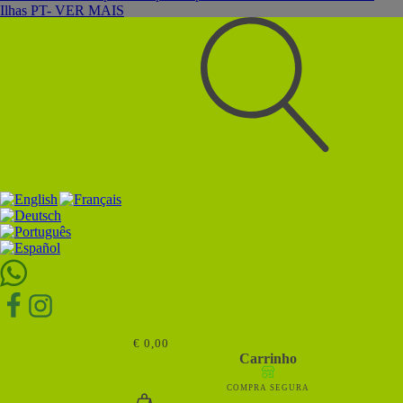
Ilhas PT- VER MAIS
Pesquisar
por:
Subscreva a nossa Newsletter para ter acesso a
vales de desconto e outras promoções especiais e
exclusivas
€
0,00
Carrinho
SUBSCREVER AGORA
COMPRA SEGURA