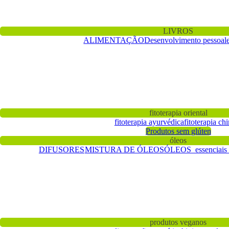
LIVROS
ALIMENTAÇÃO
Desenvolvimento pessoal
fitoterapia oriental
fitoterapia ayurvédica
fitoterapia ch
Produtos sem glúten
óleos
DIFUSORES
MISTURA DE ÓLEOS
ÓLEOS essenciai
produtos veganos